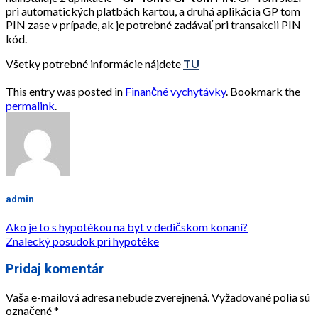
pri automatických platbách kartou, a druhá aplikácia GP tom
PIN zase v prípade, ak je potrebné zadávať pri transakcii PIN
kód.
Všetky potrebné informácie nájdete
TU
This entry was posted in
Finančné vychytávky
. Bookmark the
permalink
.
admin
Ako je to s hypotékou na byt v dedičskom konaní?
Znalecký posudok pri hypotéke
Pridaj komentár
Vaša e-mailová adresa nebude zverejnená.
Vyžadované polia sú
označené
*