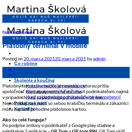
Skip
to
content
Finančné vychytávky
Platobný terminál v mobile
Posted on
20. marca 2021
20. marca 2021
by
admin
Čo robíme
Rady zo sveta financií
20
Projekt „Vieš–preto uspeješ“
mar
Školenia a koučing
Platobný terminál v mobile je novinka, s ktorou prišla
Kurz pre budúcich manažérov
spoločnosť Globalpayments. Uľahčí život podnikateľom, najmä
Kurz osobnostného rozvoja
Kurz základných podnikateľských kompetencií
v prípadoch, keď sa potrebujú pohybovať v teréne.
Pridaj sa k nám
Nepotrebujú tak nosiť so sebou krabičku terminálu a zákazníci
Kontakty
môžu zaplatiť pohodlne platobnou kartou.
Ako to celé funguje?
Po podpise zmluvy si podnikateľ z Google play stiahne a
nainštaluje 2 aplikácie –
GP Tom
a
GP tom PIN
. GP Tom slúži