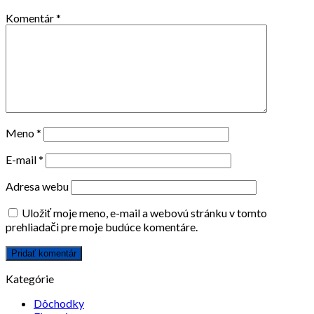
Komentár
*
Meno
*
E-mail
*
Adresa webu
Uložiť moje meno, e-mail a webovú stránku v tomto
prehliadači pre moje budúce komentáre.
Kategórie
Dôchodky