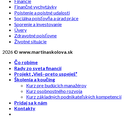
Financie
Finančné vychytávky
Poistenie a poistné udalosti
Sociálna poisťovňa a úrad práce
Sporenie a investovanie
Úvery
Zdravotné poisťovne
Životné situácie
2026 ©
www.martinaskolova.sk
Čo robíme
Rady zo sveta financií
Projekt „Vieš–preto uspeješ“
Školenia a koučing
Kurz pre budúcich manažérov
Kurz osobnostného rozvoja
Kurz základných podnikateľských kompetencií
Pridaj sa k nám
Kontakty