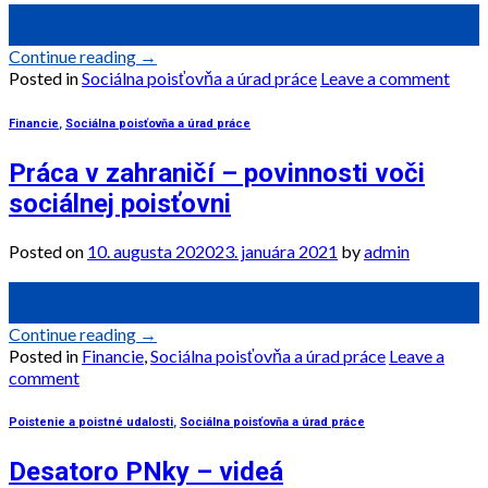
02
sep
Continue reading
→
Posted in
Sociálna poisťovňa a úrad práce
Leave a comment
Financie
,
Sociálna poisťovňa a úrad práce
Práca v zahraničí – povinnosti voči
sociálnej poisťovni
Posted on
10. augusta 2020
23. januára 2021
by
admin
10
aug
Continue reading
→
Posted in
Financie
,
Sociálna poisťovňa a úrad práce
Leave a
comment
Poistenie a poistné udalosti
,
Sociálna poisťovňa a úrad práce
Desatoro PNky – videá