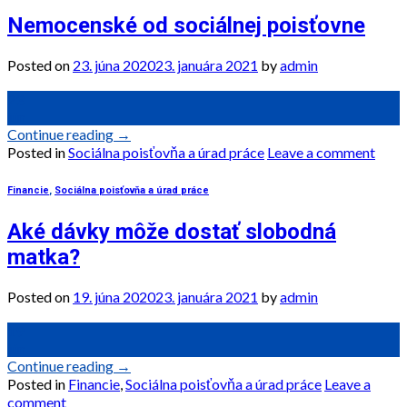
Nemocenské od sociálnej poisťovne
Posted on
23. júna 2020
23. januára 2021
by
admin
23
jún
Continue reading
→
Posted in
Sociálna poisťovňa a úrad práce
Leave a comment
Financie
,
Sociálna poisťovňa a úrad práce
Aké dávky môže dostať slobodná
matka?
Posted on
19. júna 2020
23. januára 2021
by
admin
19
jún
Continue reading
→
Posted in
Financie
,
Sociálna poisťovňa a úrad práce
Leave a
comment