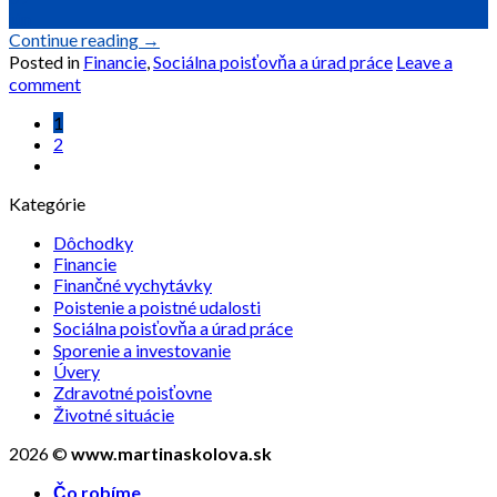
jún
Continue reading
→
Posted in
Financie
,
Sociálna poisťovňa a úrad práce
Leave a
comment
1
2
Kategórie
Dôchodky
Financie
Finančné vychytávky
Poistenie a poistné udalosti
Sociálna poisťovňa a úrad práce
Sporenie a investovanie
Úvery
Zdravotné poisťovne
Životné situácie
2026 ©
www.martinaskolova.sk
Čo robíme