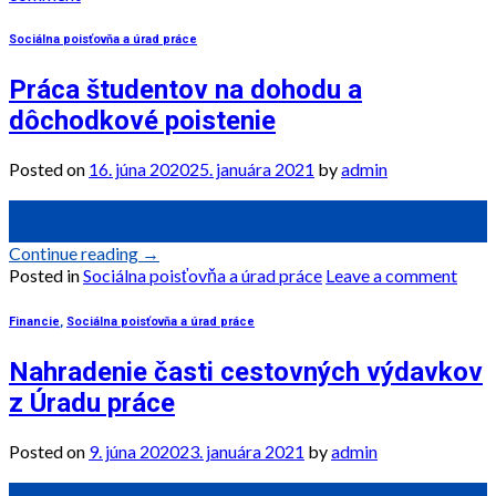
Sociálna poisťovňa a úrad práce
Práca študentov na dohodu a
dôchodkové poistenie
Posted on
16. júna 2020
25. januára 2021
by
admin
16
jún
Continue reading
→
Posted in
Sociálna poisťovňa a úrad práce
Leave a comment
Financie
,
Sociálna poisťovňa a úrad práce
Nahradenie časti cestovných výdavkov
z Úradu práce
Posted on
9. júna 2020
23. januára 2021
by
admin
09