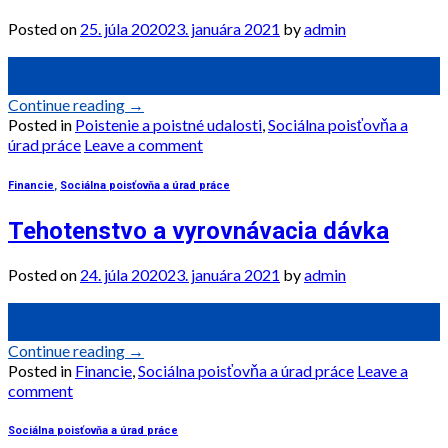
Posted on
25. júla 2020
23. januára 2021
by
admin
25
júl
Continue reading
→
Posted in
Poistenie a poistné udalosti
,
Sociálna poisťovňa a
úrad práce
Leave a comment
Financie
,
Sociálna poisťovňa a úrad práce
Tehotenstvo a vyrovnávacia dávka
Posted on
24. júla 2020
23. januára 2021
by
admin
24
júl
Continue reading
→
Posted in
Financie
,
Sociálna poisťovňa a úrad práce
Leave a
comment
Sociálna poisťovňa a úrad práce