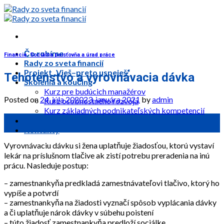
Skip
to
content
Čo robíme
Financie
,
Sociálna poisťovňa a úrad práce
Rady zo sveta financií
Projekt „Vieš–preto uspeješ“
Tehotenstvo a vyrovnávacia dávka
Školenia a koučing
Kurz pre budúcich manažérov
Posted on
24. júla 2020
23. januára 2021
by
admin
Kurz osobnostného rozvoja
Kurz základných podnikateľských kompetencií
24
Pridaj sa k nám
júl
Kontakty
Vyrovnávaciu dávku si žena uplatňuje žiadosťou, ktorú vystaví
lekár na príslušnom tlačive ak zistí potrebu preradenia na inú
prácu. Nasleduje postup:
– zamestnankyňa predkladá zamestnávateľovi tlačivo, ktorý ho
vypíše a potvrdí
– zamestnankyňa na žiadosti vyznačí spôsob vyplácania dávky
a či uplatňuje nárok dávky v súbehu poistení
– túto žiadosť zamestnankyňa predloží sociálke