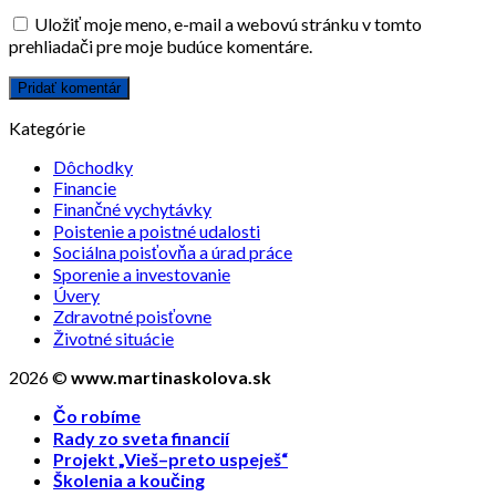
Uložiť moje meno, e-mail a webovú stránku v tomto
prehliadači pre moje budúce komentáre.
Kategórie
Dôchodky
Financie
Finančné vychytávky
Poistenie a poistné udalosti
Sociálna poisťovňa a úrad práce
Sporenie a investovanie
Úvery
Zdravotné poisťovne
Životné situácie
2026 ©
www.martinaskolova.sk
Čo robíme
Rady zo sveta financií
Projekt „Vieš–preto uspeješ“
Školenia a koučing