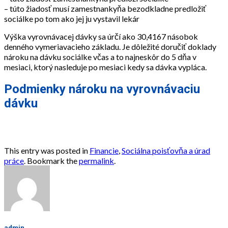
– túto žiadosť musí zamestnankyňa bezodkladne predložiť
sociálke po tom ako jej ju vystavil lekár
Výška vyrovnávacej dávky sa úrčí ako 30,4167 násobok
denného vymeriavacieho základu. Je dôležité doručiť doklady
nároku na dávku sociálke včas a to najneskôr do 5 dňa v
mesiaci, ktorý nasleduje po mesiaci kedy sa dávka vypláca.
Podmienky nároku na vyrovnávaciu
dávku
This entry was posted in
Financie
,
Sociálna poisťovňa a úrad
práce
. Bookmark the
permalink
.
admin