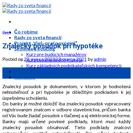
Skip
to
content
Čo robíme
Úvery
Rady zo sveta financií
Projekt „Vieš–preto uspeješ“
Znalecký posudok pri hypotéke
Školenia a koučing
Kurz pre budúcich manažérov
Posted on
23. marca 2021
23. marca 2021
by
admin
Kurz osobnostného rozvoja
Kurz základných podnikateľských kompetencií
23
Pridaj sa k nám
mar
Kontakty
Znalecký posudok je dokumentom, v ktorom je hodnotená
nehnuteľnosť a pri hypotéke je dôležitým podkladom k jej
úspešnému schváleniu.
Do banky je možné doložiť iba znalecký posudok vypracovaný
registrovaným znalcom v odbore stavebníctva, pričom banka
od Vás bude žiadať posudok v tlačenej a aj elektronickej forme.
Banky majú určené povinné podklady, ktoré musí každý
znalecký posudok obsahovať. Tieto podklady znalcovi