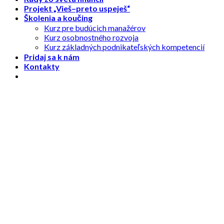
Projekt „Vieš–preto uspeješ“
Školenia a koučing
Kurz pre budúcich manažérov
Kurz osobnostného rozvoja
Kurz základných podnikateľských kompetencií
Pridaj sa k nám
Kontakty