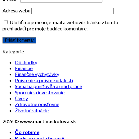
Adresa webu
Uložiť moje meno, e-mail a webovú stránku v tomto
prehliadači pre moje budúce komentáre.
Kategórie
Dôchodky
Financie
Finančné vychytávky
Poistenie a poistné udalosti
Sociálna poisťovňa a úrad práce
Sporenie a investovanie
Úvery
Zdravotné poisťovne
Životné situácie
2026 ©
www.martinaskolova.sk
Čo robíme
Rady zo sveta financií