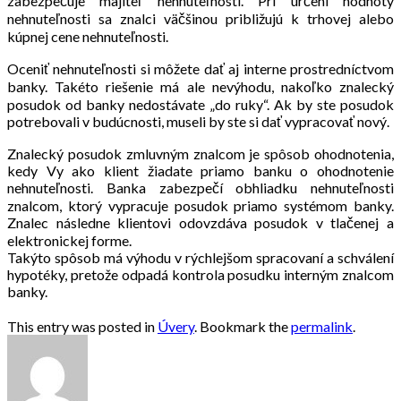
zabezpečuje majiteľ nehnuteľnosti. Pri určení hodnoty
nehnuteľnosti sa znalci väčšinou približujú k trhovej alebo
kúpnej cene nehnuteľnosti.
Oceniť nehnuteľnosti si môžete dať aj interne prostredníctvom
banky. Takéto riešenie má ale nevýhodu, nakoľko znalecký
posudok od banky nedostávate „do ruky“. Ak by ste posudok
potrebovali v budúcnosti, museli by ste si dať vypracovať nový.
Znalecký posudok zmluvným znalcom je spôsob ohodnotenia,
kedy Vy ako klient žiadate priamo banku o ohodnotenie
nehnuteľnosti. Banka zabezpečí obhliadku nehnuteľnosti
znalcom, ktorý vypracuje posudok priamo systémom banky.
Znalec následne klientovi odovzdáva posudok v tlačenej a
elektronickej forme.
Takýto spôsob má výhodu v rýchlejšom spracovaní a schválení
hypotéky, pretože odpadá kontrola posudku interným znalcom
banky.
This entry was posted in
Úvery
. Bookmark the
permalink
.