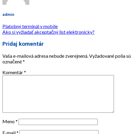
admin
Platobný terminál v mobile
Ako si vyžiadať akceptačný list elektronicky?
Pridaj komentár
Vaša e-mailová adresa nebude zverejnená.
Vyžadované polia sú
označené
*
Komentár
*
Meno
*
E-mail
*