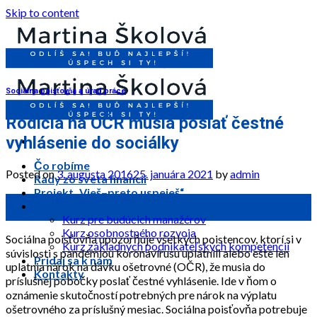
Skip to content
Sociálna poisťovňa a úrad práce
Rodičia na OČR musia poslať čestné
vyhlásenie do sociálky
Čo robíme
Posted on
3. augusta 2016
25. januára 2021
by
admin
Rady zo sveta financií
Projekt „Vieš–preto uspeješ“
03
Školenia a koučing
aug
Kurz pre budúcich manažérov
Kurz osobnostného rozvoja
Sociálna poisťovňa upozorňuje všetkých poistencov, ktorí si v
Kurz základných podnikateľských kompetencií
súvislosti s pandémiou koronavírusu uplatnili alebo ešte len
Pridaj sa k nám
uplatnia nárok na dávku ošetrovné (OČR), že musia do
Kontakty
príslušnej pobočky poslať čestné vyhlásenie. Ide v ňom o
oznámenie skutočností potrebných pre nárok na výplatu
ošetrovného za príslušný mesiac. Sociálna poisťovňa potrebuje