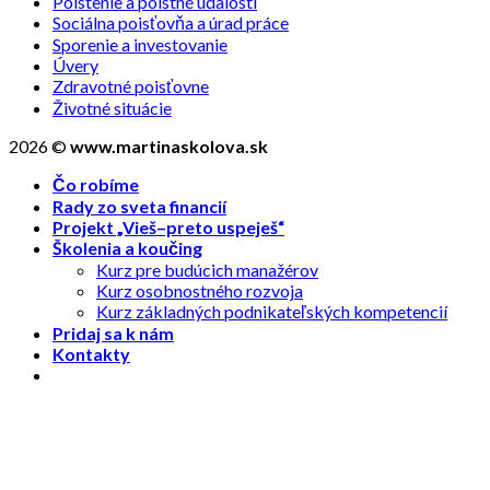
Poistenie a poistné udalosti
Sociálna poisťovňa a úrad práce
Sporenie a investovanie
Úvery
Zdravotné poisťovne
Životné situácie
2026 ©
www.martinaskolova.sk
Čo robíme
Rady zo sveta financií
Projekt „Vieš–preto uspeješ“
Školenia a koučing
Kurz pre budúcich manažérov
Kurz osobnostného rozvoja
Kurz základných podnikateľských kompetencií
Pridaj sa k nám
Kontakty