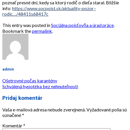
poznať presné dni, kedy sa ktorý rodič o dieťa staral. Bližšie
info:
https://www.socpoist.sk/aktuality-pozor–
rodic…/48411s68417c
This entry was posted in
Sociálna poisťovňa a úrad práce
.
Bookmark the
permalink
.
admin
Ošetrovné počas karantény
Schválená hypotéka bez nehnuteľnosti
Pridaj komentár
Vaša e-mailová adresa nebude zverejnená.
Vyžadované polia sú
označené
*
Komentár
*