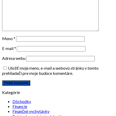
Meno
*
E-mail
*
Adresa webu
Uložiť moje meno, e-mail a webovú stránku v tomto
prehliadači pre moje budúce komentáre.
Kategórie
Dôchodky
Financie
Finančné vychytávky