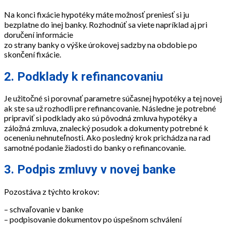
Na konci fixácie hypotéky máte možnosť preniesť si ju
bezplatne do inej banky. Rozhodnúť sa viete napríklad aj pri
doručení informácie
zo strany banky o výške úrokovej sadzby na obdobie po
skončení fixácie.
2. Podklady k refinancovaniu
Je užitočné si porovnať parametre súčasnej hypotéky a tej novej
ak ste sa už rozhodli pre refinancovanie. Následne je potrebné
pripraviť si podklady ako sú pôvodná zmluva hypotéky a
záložná zmluva, znalecký posudok a dokumenty potrebné k
oceneniu nehnuteľnosti. Ako posledný krok prichádza na rad
samotné podanie žiadosti do banky o refinancovanie.
3. Podpis zmluvy v novej banke
Pozostáva z týchto krokov:
– schvaľovanie v banke
– podpisovanie dokumentov po úspešnom schválení