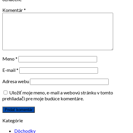
Komentár
*
Meno
*
E-mail
*
Adresa webu
Uložiť moje meno, e-mail a webovú stránku v tomto
prehliadači pre moje budúce komentáre.
Kategórie
Dôchodky