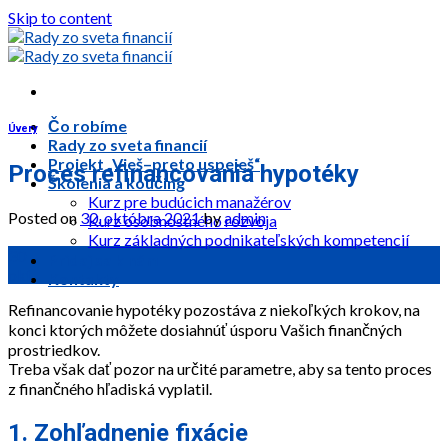
Skip to content
Čo robíme
Úvery
Rady zo sveta financií
Projekt „Vieš–preto uspeješ“
Proces refinancovania hypotéky
Školenia a koučing
Kurz pre budúcich manažérov
Posted on
30. októbra 2021
by
admin
Kurz osobnostného rozvoja
Kurz základných podnikateľských kompetencií
30
Pridaj sa k nám
okt
Kontakty
Refinancovanie hypotéky pozostáva z niekoľkých krokov, na
konci ktorých môžete dosiahnúť úsporu Vašich finančných
prostriedkov.
Treba však dať pozor na určité parametre, aby sa tento proces
z finančného hľadiská vyplatil.
1. Zohľadnenie fixácie