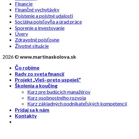
Financie
Finančné vychytávky
Poistenie a poistné udalosti
Sociálna poisťovňa a úrad práce
Sporenie a investovanie
Úvery
Zdravotné poisťovne
Životné situácie
2026 ©
www.martinaskolova.sk
Čo robíme
Rady zo sveta financií
Projekt „Vieš–preto uspeješ“
Školenia a koučing
Kurz pre budúcich manažérov
Kurz osobnostného rozvoja
Kurz základných podnikateľských kompetencií
Pridaj sa k nám
Kontakty