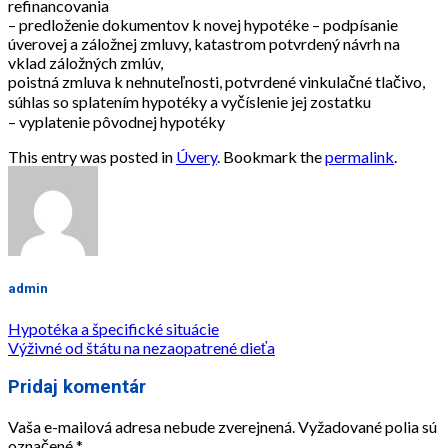
refinancovania
– predloženie dokumentov k novej hypotéke – podpísanie
úverovej a záložnej zmluvy, katastrom potvrdený návrh na
vklad záložných zmlúv,
poistná zmluva k nehnuteľnosti, potvrdené vinkulačné tlačivo,
súhlas so splatením hypotéky a vyčíslenie jej zostatku
– vyplatenie pôvodnej hypotéky
This entry was posted in
Úvery
. Bookmark the
permalink
.
admin
Hypotéka a špecifické situácie
Výživné od štátu na nezaopatrené dieťa
Pridaj komentár
Vaša e-mailová adresa nebude zverejnená.
Vyžadované polia sú
označené
*