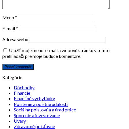
Meno
*
E-mail
*
Adresa webu
Uložiť moje meno, e-mail a webovú stránku v tomto
prehliadači pre moje budúce komentáre.
Kategórie
Dôchodky
Financie
Finančné vychytávky
Poistenie a poistné udalosti
Sociálna poisťovňa a úrad práce
Sporenie a investovanie
Úvery
Zdravotné poisťovne