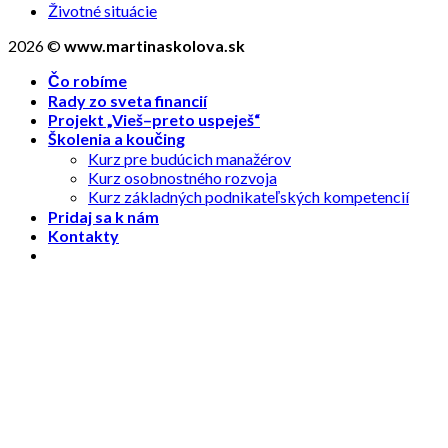
Životné situácie
2026 ©
www.martinaskolova.sk
Čo robíme
Rady zo sveta financií
Projekt „Vieš–preto uspeješ“
Školenia a koučing
Kurz pre budúcich manažérov
Kurz osobnostného rozvoja
Kurz základných podnikateľských kompetencií
Pridaj sa k nám
Kontakty