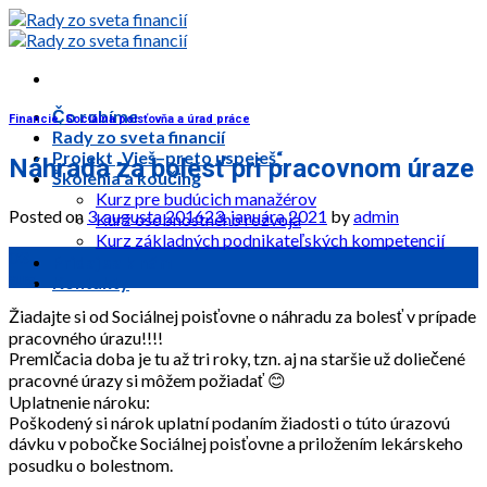
Skip
to
content
Čo robíme
Financie
,
Sociálna poisťovňa a úrad práce
Rady zo sveta financií
Projekt „Vieš–preto uspeješ“
Náhrada za bolesť pri pracovnom úraze
Školenia a koučing
Kurz pre budúcich manažérov
Posted on
3. augusta 2016
23. januára 2021
by
admin
Kurz osobnostného rozvoja
Kurz základných podnikateľských kompetencií
03
Pridaj sa k nám
aug
Kontakty
Žiadajte si od Sociálnej poisťovne o náhradu za bolesť v prípade
pracovného úrazu!!!!
Premlčacia doba je tu až tri roky, tzn. aj na staršie už doliečené
pracovné úrazy si môžem požiadať
😊
Uplatnenie nároku:
Poškodený si nárok uplatní podaním žiadosti o túto úrazovú
dávku v pobočke Sociálnej poisťovne a priložením lekárskeho
posudku o bolestnom.