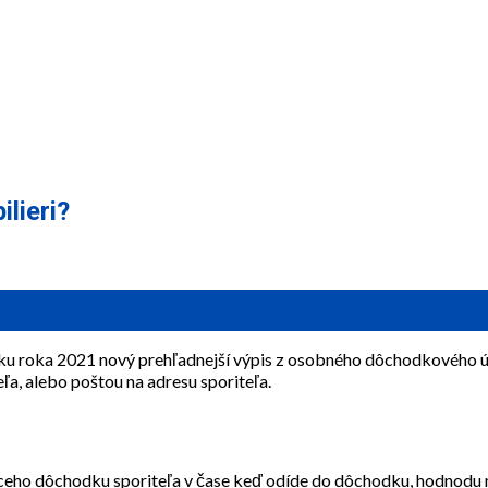
lieri?
tku roka 2021 nový prehľadnejší výpis z osobného dôchodkového ú
ľa, alebo poštou na adresu sporiteľa.
ceho dôchodku sporiteľa v čase keď odíde do dôchodku, hodnodu