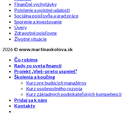
Finančné vychytávky
Poistenie a poistné udalosti
Sociálna poisťovňa a úrad práce
Sporenie a investovanie
Úvery
Zdravotné poisťovne
Životné situácie
2026 ©
www.martinaskolova.sk
Čo robíme
Rady zo sveta financií
Projekt „Vieš–preto uspeješ“
Školenia a koučing
Kurz pre budúcich manažérov
Kurz osobnostného rozvoja
Kurz základných podnikateľských kompetencií
Pridaj sa k nám
Kontakty