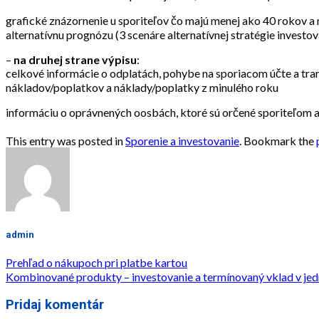
grafické znázornenie u sporiteľov čo majú menej ako 40 rokov a 
alternatívnu prognózu (3 scenáre alternatívnej stratégie investo
–
na druhej strane výpisu
:
celkové informácie o odplatách, pohybe na sporiacom účte a tr
nákladov/poplatkov a náklady/poplatky z minulého roku
informáciu o oprávnených oosbách, ktoré sú orčené sporiteľom a
This entry was posted in
Sporenie a investovanie
. Bookmark the
admin
Prehľad o nákupoch pri platbe kartou
Kombinované produkty – investovanie a termínovaný vklad v je
Pridaj komentár