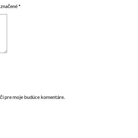
označené
*
ači pre moje budúce komentáre.