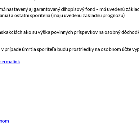
má nastavený aj garantovaný dlhopisový fond – má uvedenú základn
vania) a ostatní sporitelia (majú uvedenú základnú prognózu)
anskakciách ako sú výška povinných príspevkov na osobný dôchod
 v prípade úmrtia sporiteľa budú prostriedky na osobnom účte vy
permalink
.
dnom