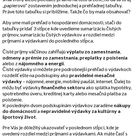
„papierovo“ zostavením jednoduchej a prehľadnej tabuľky.
Práve túto tabuľku si priblížime. Takže čo by mala obsahovať?
Aby sme mali prehľad o hospodárení domácnosti, stačí do
tabuľky pridať 3 stĺpce kde uvedieme sumarizáciu čistých
príjmov, sumarizáciu čistých výdavkov a rozdiel medzi
príjmami a výdavkami do posledného stĺpca.
Čisté príjmy väčšinou zahŕňajú
výplatu zo zamestnania
,
odmeny a prémie zo zamestnania
,
preplatky z poistenia
alebo z
nájomného a energií
.
Čisté výdavky si môžete pre podrobnejší prehľad o výdavkoch
rozdeliť ešte na podskupiny ako
pravidelné
mesačné
výdavky
– nájomné, energie, mobilný paušál, internet. Ďalej to
môžu byť výdavky
finančného sektoru
ako splátka hypotéky,
spotrebného úveru, kreditnej karty alebo mesačná platba za
poistenie.
K posledným dvom podskupinám výdavkov zaradíme
nákupy
do domácnosti
a
nepravidelné výdavky za kultúrny a
športový život
.
Pre Vás je dôležitý ukazovateľ v poslednom stĺpci, kde je
uvedený rozdiel medzi príjmami a výdavkami. Ak máte časť s