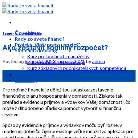
Skip
to
content
Čo robíme
Sporenie a investovanie
Rady zo sveta financií
Projekt „Vieš–preto uspeješ“
Ako zostaviť rodinný rozpočet?
Školenia a koučing
Kurz pre budúcich manažérov
Posted on
6. júna 2020
23. januára 2021
by
admin
Kurz osobnostného rozvoja
Kurz základných podnikateľských kompetencií
06
Pridaj sa k nám
jún
Kontakty
Pre rodinné financie je dôležitou súčasťou zostavenie
finančného plánu hospodárenia v domácnosti. Získate tak
prehľad a evidenciu príjmov a výdavkov Vašej domácnosti, čo
môže z dlhodobého hľadiska pomôcť vytvoriť si finančnú
rezervu.
Spôsoby evidencie príjmov a výdavkov môžu byť rôzne, v
modernej dobe čo žijeme existuje veľké množstvo aplikácií pre
smartfóny alebo počítače priamo na toto určené, no dá sa to aj