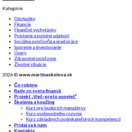
Kategórie
Dôchodky
Financie
Finančné vychytávky
Poistenie a poistné udalosti
Sociálna poisťovňa a úrad práce
Sporenie a investovanie
Úvery
Zdravotné poisťovne
Životné situácie
2026 ©
www.martinaskolova.sk
Čo robíme
Rady zo sveta financií
Projekt „Vieš–preto uspeješ“
Školenia a koučing
Kurz pre budúcich manažérov
Kurz osobnostného rozvoja
Kurz základných podnikateľských kompetencií
Pridaj sa k nám
Kontakty